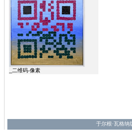
_二维码-像素
于尔根·瓦格纳